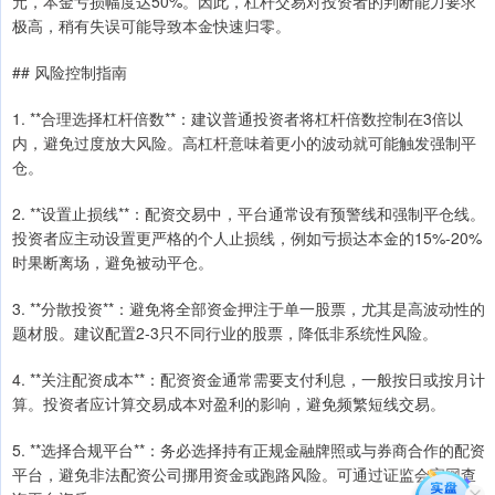
元，本金亏损幅度达50%。因此，杠杆交易对投资者的判断能力要求
极高，稍有失误可能导致本金快速归零。
## 风险控制指南
1. **合理选择杠杆倍数**：建议普通投资者将杠杆倍数控制在3倍以
内，避免过度放大风险。高杠杆意味着更小的波动就可能触发强制平
仓。
2. **设置止损线**：配资交易中，平台通常设有预警线和强制平仓线。
投资者应主动设置更严格的个人止损线，例如亏损达本金的15%-20%
时果断离场，避免被动平仓。
3. **分散投资**：避免将全部资金押注于单一股票，尤其是高波动性的
题材股。建议配置2-3只不同行业的股票，降低非系统性风险。
4. **关注配资成本**：配资资金通常需要支付利息，一般按日或按月计
算。投资者应计算交易成本对盈利的影响，避免频繁短线交易。
5. **选择合规平台**：务必选择持有正规金融牌照或与券商合作的配资
平台，避免非法配资公司挪用资金或跑路风险。可通过证监会官网查