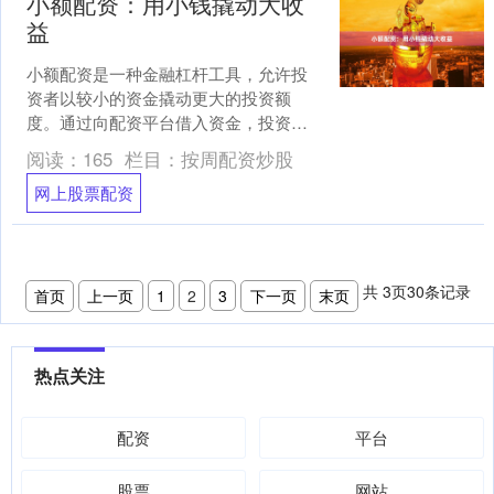
小额配资：用小钱撬动大收
益
小额配资是一种金融杠杆工具，允许投
资者以较小的资金撬动更大的投资额
度。通过向配资平台借入资金，投资者
可以放大其交易规模，从而获得更高的
阅读：
165
栏目：
按周配资炒股
潜在收益。 小额配资的优势....
网上股票配资
共
3
页
30
条记录
首页
上一页
1
2
3
下一页
末页
热点关注
配资
平台
股票
网站