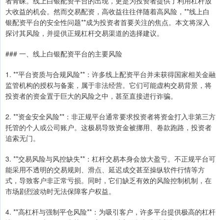
者青睐。线上白银配资平台的出现，更是为投资者提供了利用杠杆放
大收益的机会。然而交易配资，高收益往往伴随着高风险，**线上白
银配资平台的安全性问题**成为投资者首要关注的焦点。本文将深入
探讨其风险，并提供正规杠杆交易渠道的选择建议。
### 一、线上白银配资平台的主要风险
1. **平台资质与合规风险**：许多线上配资平台并未获得国家相关金融
监管机构的授权与备案，属于非法经营。它们可能虚构交易背景，将
投资者的资金置于巨大的风险之中，甚至直接进行诈骗。
2. **资金安全风险**：非正规平台通常要求投资者将资金打入非第三方
托管的个人或公司账户。这极易导致资金被挪用、卷款跑路，投资者
追索无门。
3. **交易风险与风控缺失**：杠杆交易本身会放大盈亏。不正规平台可
能采用不透明的交易规则、滑点、延迟成交甚至操纵软件行情等方
式，导致客户非正常亏损。同时，它们缺乏有效的风险控制机制，在
市场剧烈波动时无法保障客户权益。
4. **高杠杆与强制平仓风险**：为吸引客户，许多平台提供极高的杠杆